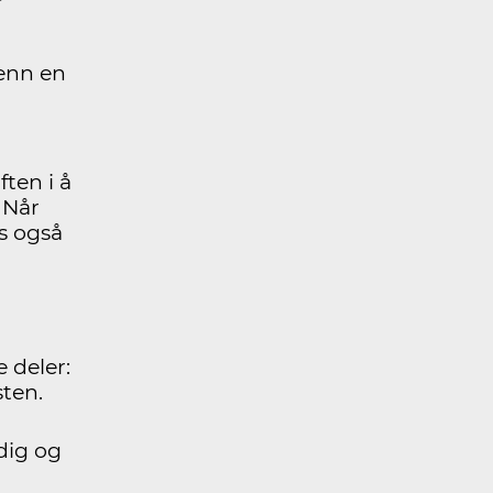
enn en
ten i å
 Når
s også
 deler:
ten.
dig og