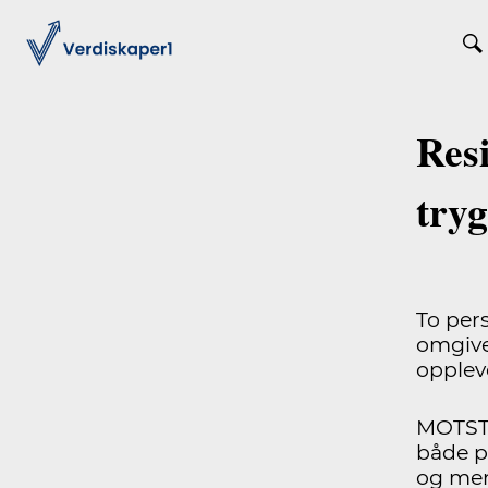
Resi
try
To per
omgive
oppleve
MOTSTA
både pe
og men