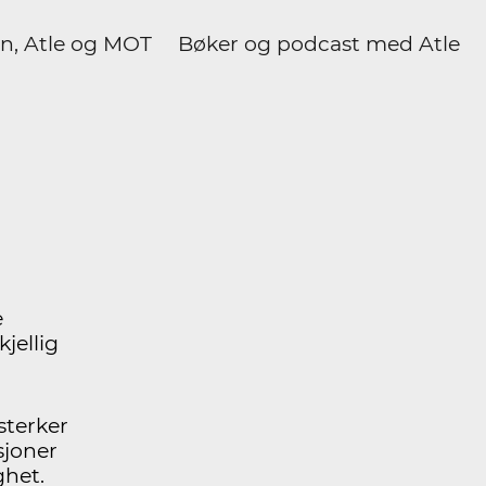
n, Atle og MOT
Bøker og podcast med Atle
e
jellig
sterker
sjoner
ghet.