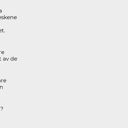
a
eskene
t.
re
 av de
are
en
g?