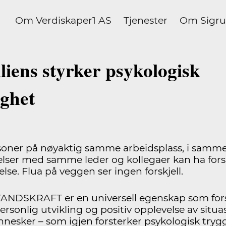
Om Verdiskaper1 AS
Tjenester
Om Sigru
liens styrker psykologisk
gghet
soner på nøyaktig samme arbeidsplass, i samm
lser med samme leder og kollegaer kan ha forsk
lse. Flua på veggen ser ingen forskjell.
NDSKRAFT er en universell egenskap som for
rsonlig utvikling og positiv opplevelse av situa
nesker – som igjen forsterker psykologisk tryg