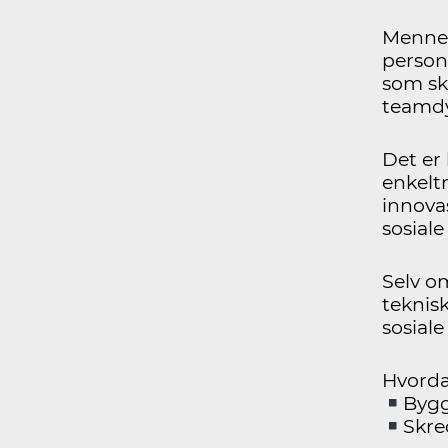
Mennes
person
som ska
teamdy
Det er 
enkelt
innova
sosial
Selv om
teknis
sosiale
Hvorda
Bygg
Skre