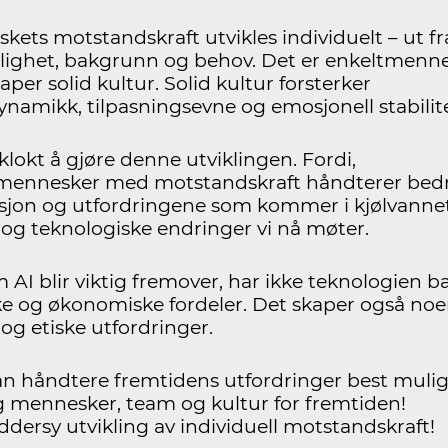
kets motstandskraft utvikles individuelt – ut fr
lighet, bakgrunn og behov. Det er enkeltmenn
per solid kultur. Solid kultur forsterker
namikk, tilpasningsevne og emosjonell stabilite
klokt å gjøre denne utviklingen. Fordi,
mennesker med motstandskraft håndterer bed
sjon og utfordringene som kommer i kjølvannet
e og teknologiske endringer vi nå møter.
 AI blir viktig fremover, har ikke teknologien b
ke og økonomiske fordeler. Det skaper også no
 og etiske utfordringer.
n håndtere fremtidens utfordringer best muli
 mennesker, team og kultur for fremtiden!
ddersy utvikling av individuell motstandskraft!