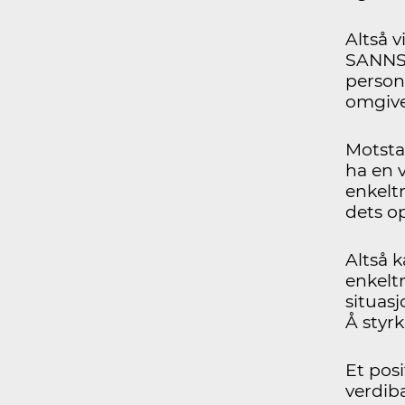
Altså 
SANNSY
person
omgive
Motsta
ha en 
enkelt
dets o
Altså 
enkelt
situas
Å styr
Et pos
verdiba