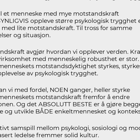
vil et menneske med mye motstandskraft
NLIGVIS oppleve større psykologisk trygghet 
 med lite motstandskraft. Til tross for samme
lser og situasjon.
ndskraft avgjør hvordan vi opplever verden. Kraf
virksomhet med menneskelig robusthet er stor.
menneskets motstandsdyktighet styrkes, styrke
pplevelse av psykologisk trygghet.
kan vi med fordel, NOEN ganger, heller styrke
menneskets motstandskraft fremfor å endre
jonen. Og det ABSOLUTT BESTE er å gjøre begge
ke og utvikle BÅDE enkeltmennesket og konteks
itivt samspill mellom psykologi, sosiologi og mo
sert ledelse fremmer solid kultur.